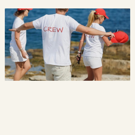
Hos Bu Event tror vi at de beste arrangementene
skapes av ekte engasjement, omtanke for de små
detaljene og en genuin glede i å skape minner. Vi tar