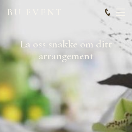
BU EVENT
La oss snakke om ditt
arrangement